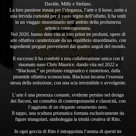
Davide, Milly e Stefano.
La loro passione innata per l’eleganza, l’arte e il lusso, unita a
una fervida curiosità per il vasto regno dell’olfatto, li ha uniti
in un viaggio straordinario nell’ambito della profumeria
artistica contemporanea.
Nel 2020, hanno dato vita ai loro primi tre profumi, opere di
arte olfattiva caratterizzate da un equilibrio straordinario, con
ingredienti pregiati provenienti dai quattro angoli del mondo.
Il successo li ha condotti a una collaborazione unica con il
rinomato naso Chris Maurice, dando vita nel 2022 a
“Blackout,” un profumo enigmatico e misterioso, dalla
piramide olfattiva sconosciuta. Blackout incarna l’essenza
stessa della seduzione, con una scia irresistibile e avvolgente.
L’arte è una presenza costante, evidente persino nel design
dei flaconi, un connubio di contemporaneità e classicità, con
l’aggiunta di un elegante ornamento nero.
Il tappo, una scultura prismatica formata esclusivamente da
figure triangolari, simboleggia la trinità creativa di Rito.
In ogni goccia di Rito è intrappolata l’anima di questi tre