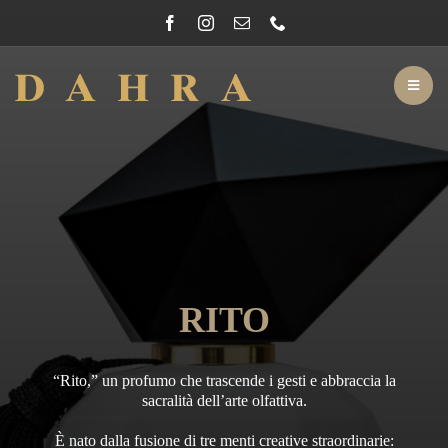
Salta
al
contenuto
Toggl
Navig
Cronache di DAHRA
Profumeria
Arredamento
Eventi
RITO
Dahra
DAHRA
“Rito,” un profumo che trascende i gesti e abbraccia la
sacralità dell’arte olfattiva.
È nato dalla fusione di tre menti creative straordinarie: