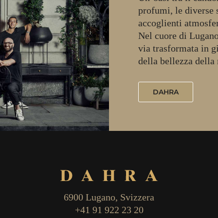
profumi, le diverse 
accoglienti atmosfer
Nel cuore di Lugano
via trasformata in g
della bellezza della 
DAHRA
6900 Lugano, Svizzera
+41 91 922 23 20