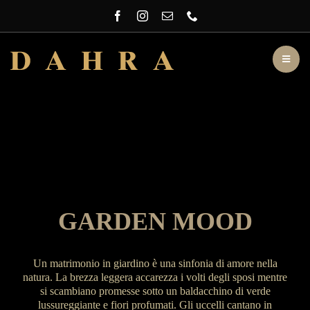
Salta
al
contenuto
Toggl
Navig
Cronache di DAHRA
Profumeria
Arredamento
Eventi
GARDEN MOOD
Dahra
DAHRA
Un matrimonio in giardino è una sinfonia di amore nella
natura. La brezza leggera accarezza i volti degli sposi mentre
si scambiano promesse sotto un baldacchino di verde
lussureggiante e fiori profumati. Gli uccelli cantano in